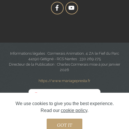
Informations légales : Cormerais Animation, 4 ZA le Fief du Parc
44190 Gétigné - RCS Nantes : 330 269 275
Directeur de la Publication : Charles Cormerais mise à jour janvier
2026
https://www.mariagepresta.fr
We use cookies to give you the best experience.
Read our
cookie policy
.
Charles Cormerais Evénementiel, mariage, fête Loire-Atlantique 44
GOT IT